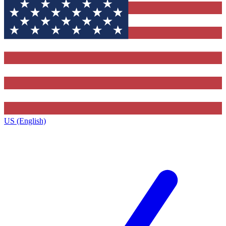
US (English)