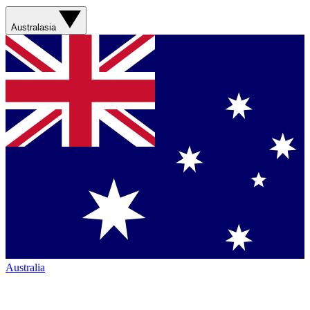
Australasia
Australia