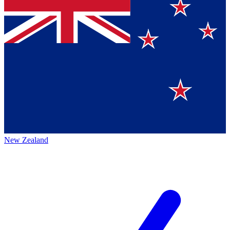
New Zealand