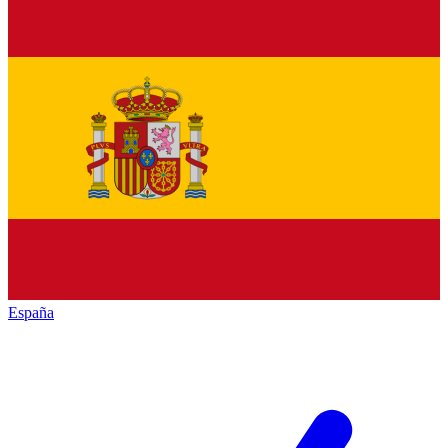
España