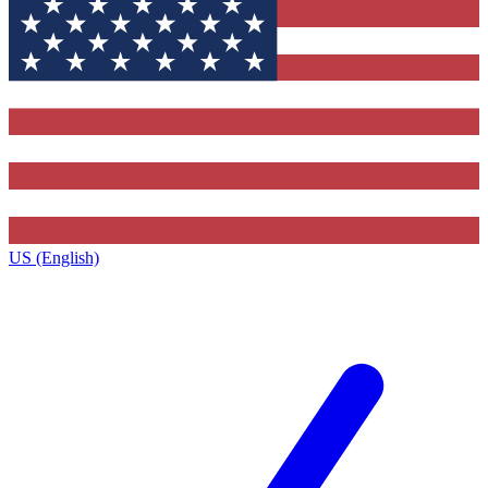
US (English)