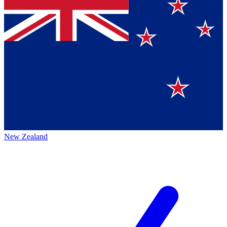
New Zealand