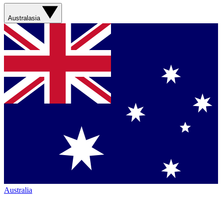
Australasia
Australia