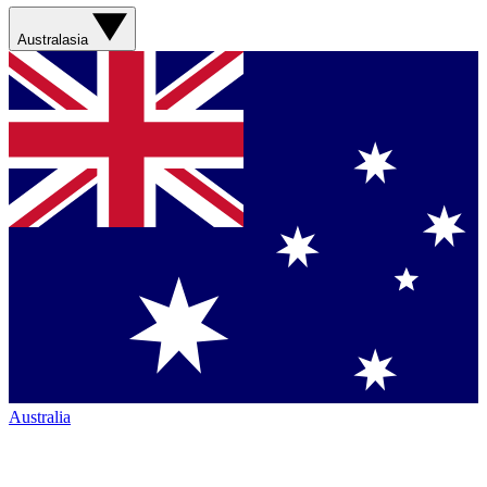
Australasia
Australia