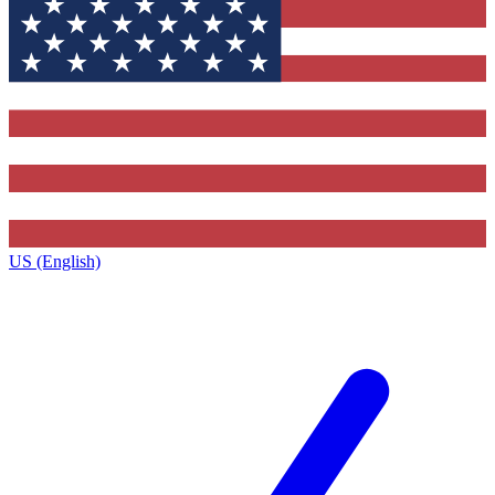
US (English)