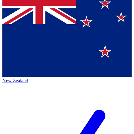
New Zealand