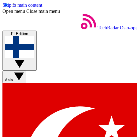
Skip to main content
Open menu
Close main menu
TechRadar
Osto-opp
FI Edition
Asia