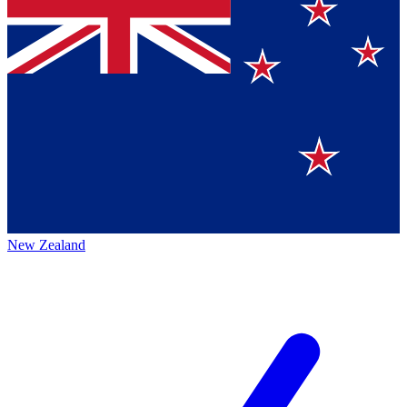
New Zealand