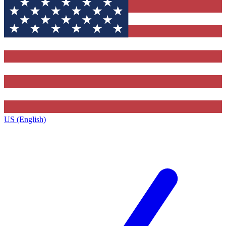
US (English)