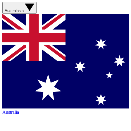
Australasia
Australia