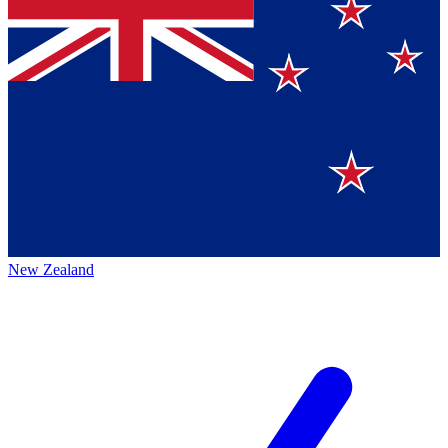
New Zealand