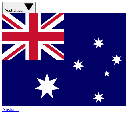
Australasia
Australia