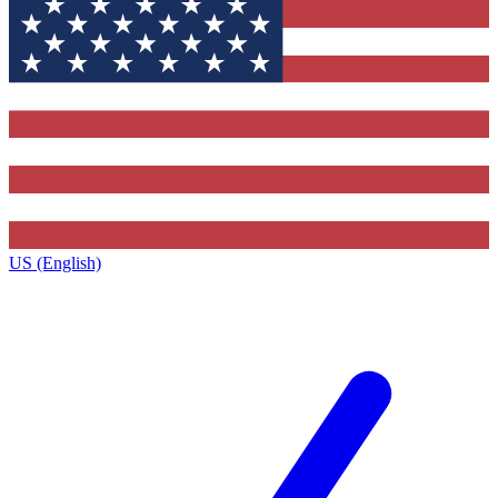
US (English)