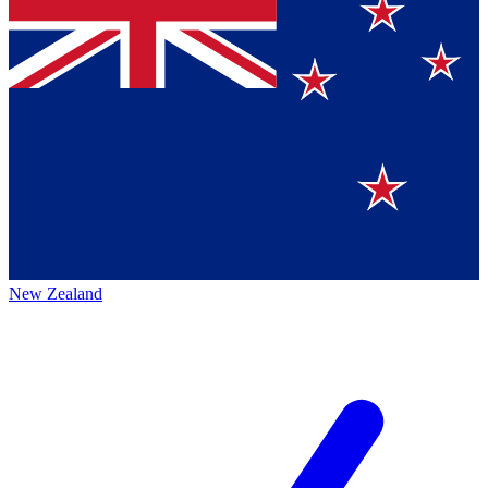
New Zealand