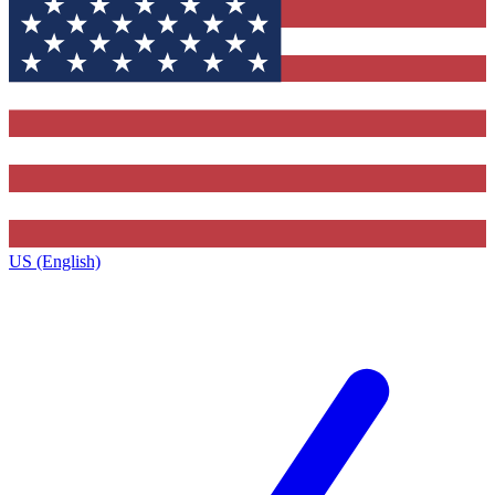
US (English)