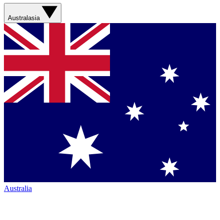
Australasia
Australia