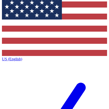
US (English)