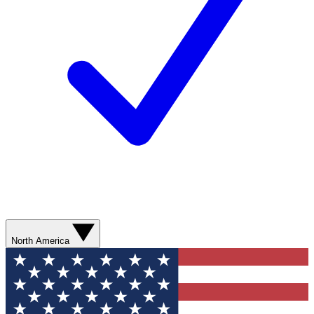
North America