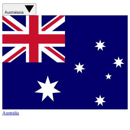
Australasia
Australia