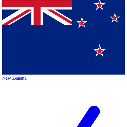
New Zealand