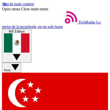
Skip to main content
Open menu
Close main menu
TechRadar
Lo
mejor de la tecnología, en un solo lugar
MX Edition
Asia