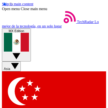
Skip to main content
Open menu
Close main menu
TechRadar
Lo
mejor de la tecnología, en un solo lugar
MX Edition
Asia