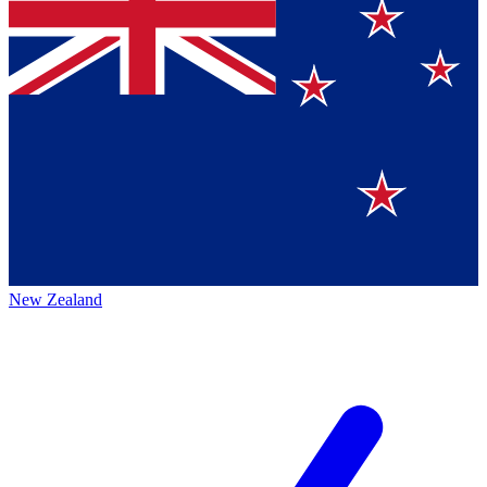
New Zealand