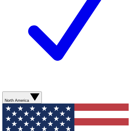
North America