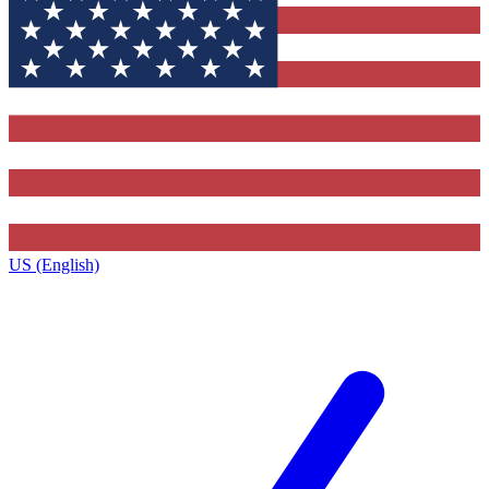
US (English)