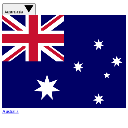
Australasia
Australia