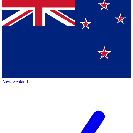
New Zealand