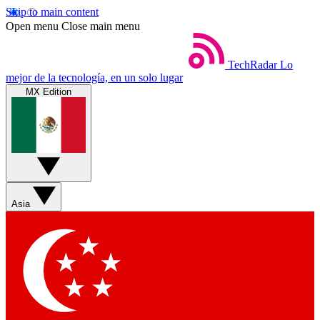
Skip to main content
Open menu
Close main menu
TechRadar
Lo
mejor de la tecnología, en un solo lugar
MX Edition
Asia