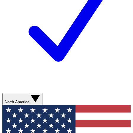
North America