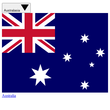
Australasia
Australia