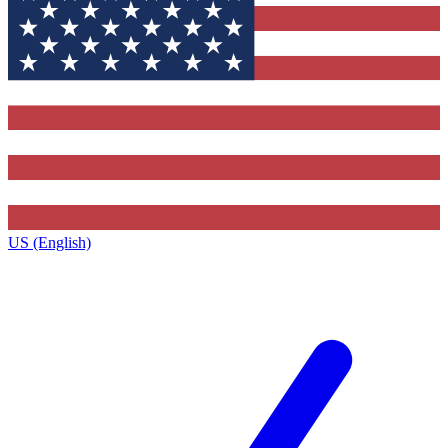
US (English)