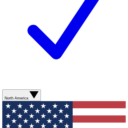
North America