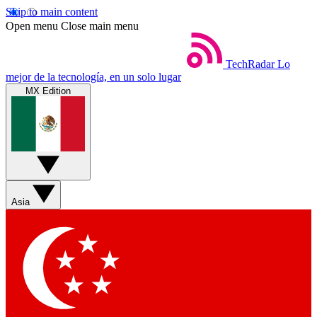
Skip to main content
Open menu
Close main menu
TechRadar
Lo
mejor de la tecnología, en un solo lugar
MX Edition
Asia