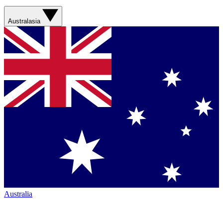
Australasia
Australia