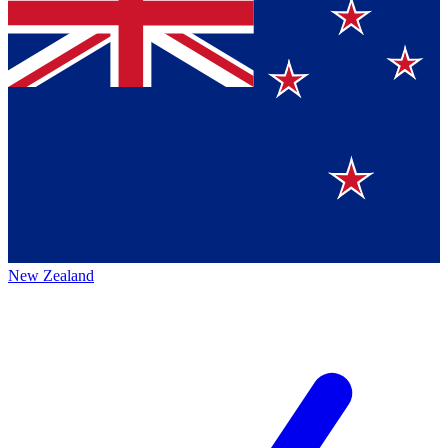
New Zealand