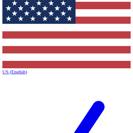
US (English)