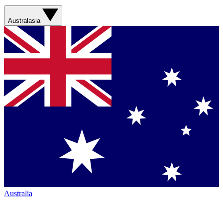
Australasia
Australia