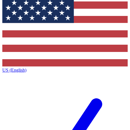
US (English)