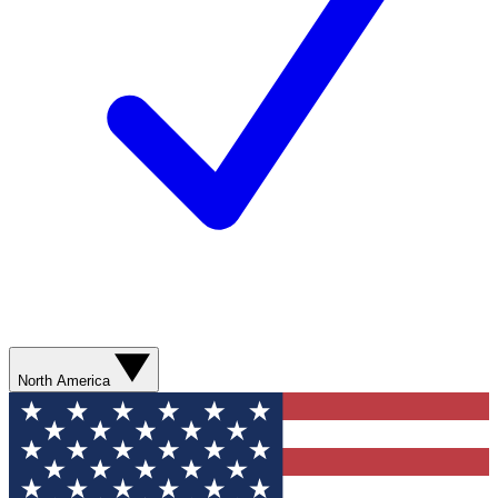
North America