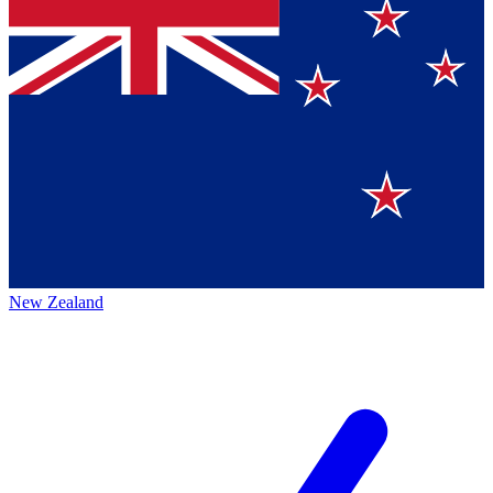
New Zealand