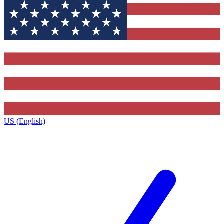
US (English)