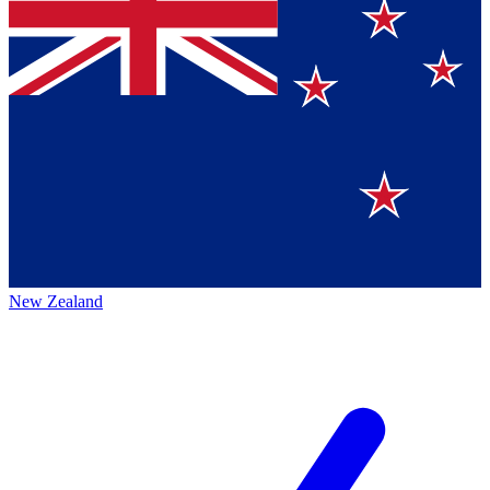
New Zealand