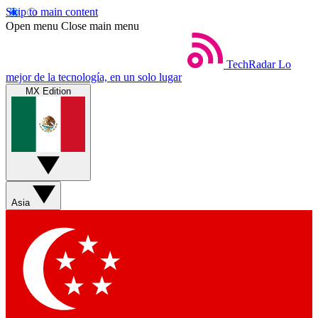
Skip to main content
Open menu
Close main menu
TechRadar
Lo
mejor de la tecnología, en un solo lugar
MX Edition
Asia