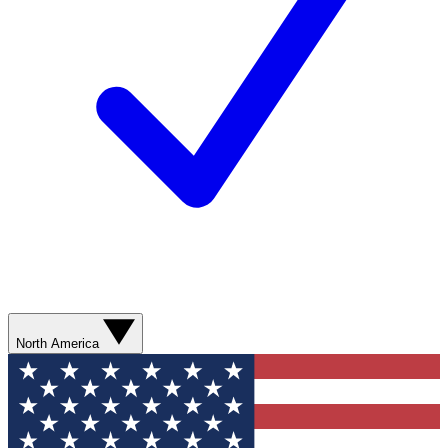
North America