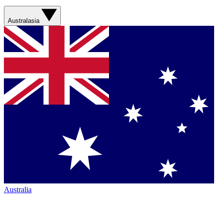
Australasia
Australia