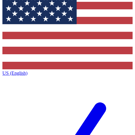
US (English)