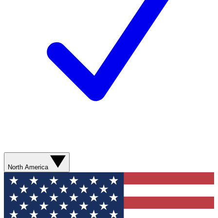
North America