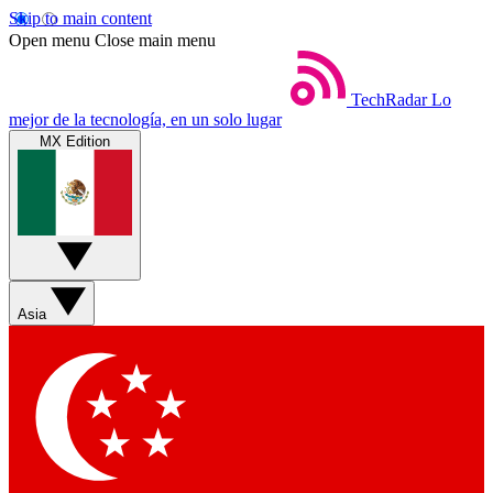
Skip to main content
Open menu
Close main menu
TechRadar
Lo
mejor de la tecnología, en un solo lugar
MX Edition
Asia