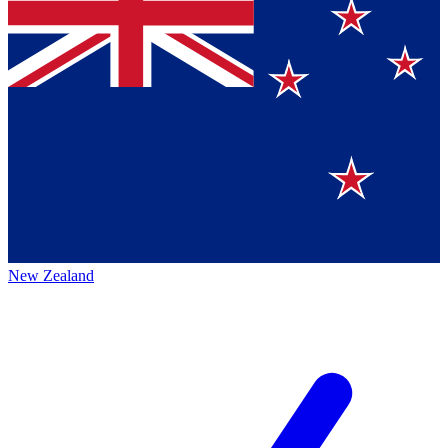
New Zealand