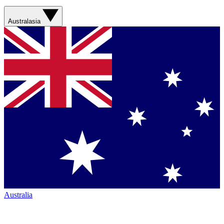
Australasia
Australia