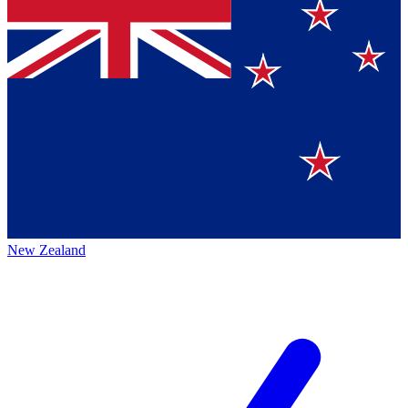
New Zealand