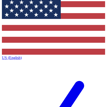
US (English)