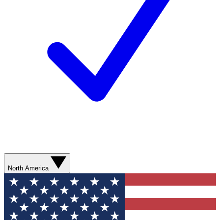
North America