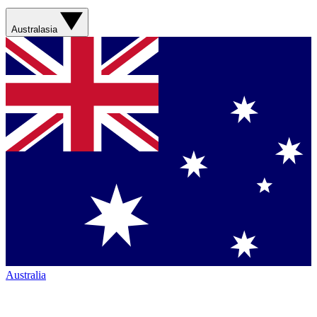
Australasia
Australia