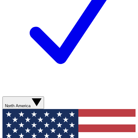
North America