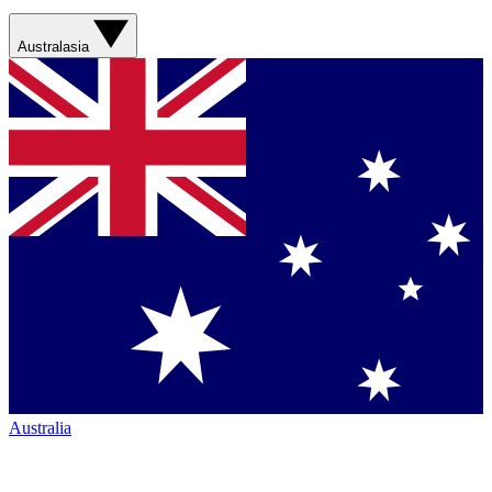
Australasia
Australia