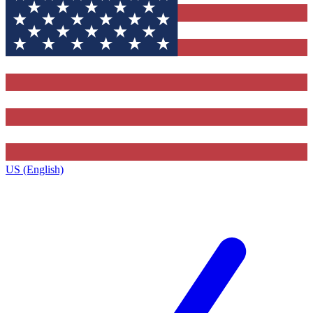
US (English)