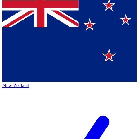
New Zealand