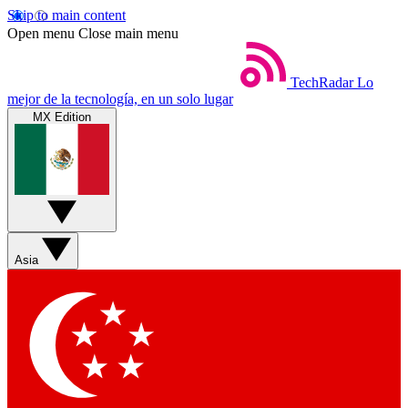
Skip to main content
Open menu
Close main menu
TechRadar
Lo
mejor de la tecnología, en un solo lugar
MX Edition
Asia