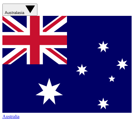
Australasia
Australia