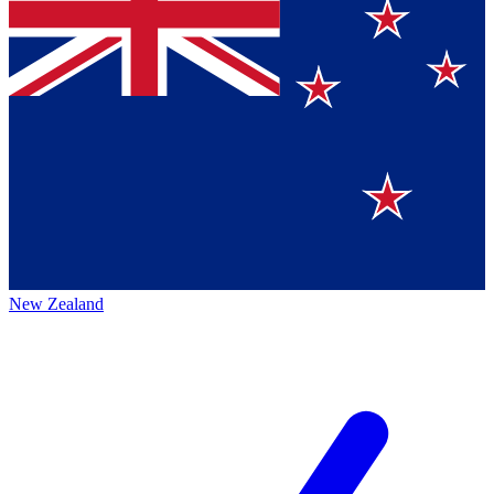
New Zealand