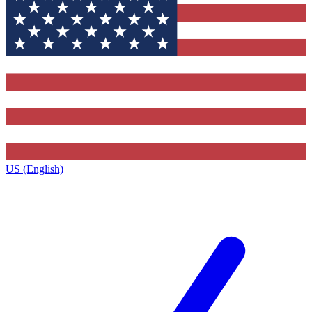
US (English)