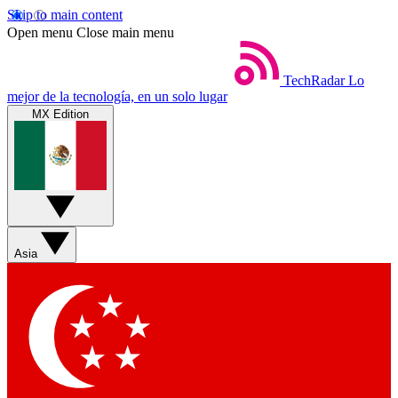
Skip to main content
Open menu
Close main menu
TechRadar
Lo
mejor de la tecnología, en un solo lugar
MX Edition
Asia