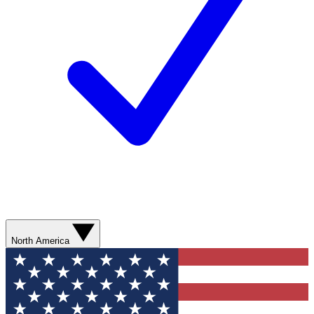
North America