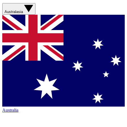
Australasia
Australia