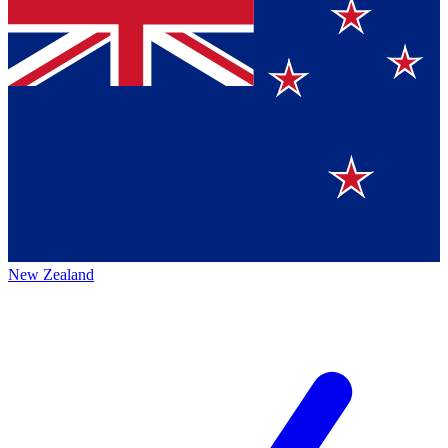
New Zealand