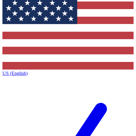
US (English)