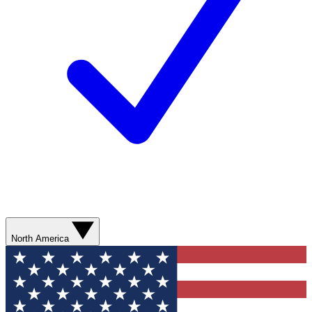
North America