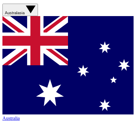
Australasia
Australia