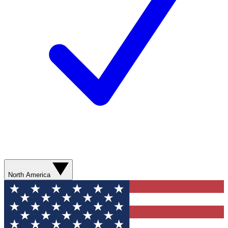
North America