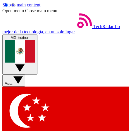
Skip to main content
Open menu
Close main menu
TechRadar
Lo
mejor de la tecnología, en un solo lugar
MX Edition
Asia