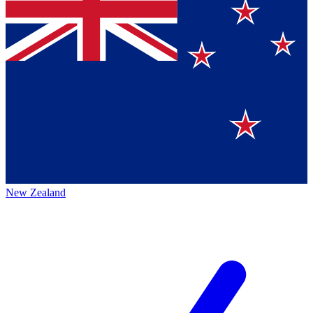
New Zealand