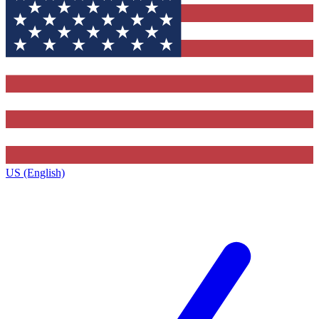
US (English)