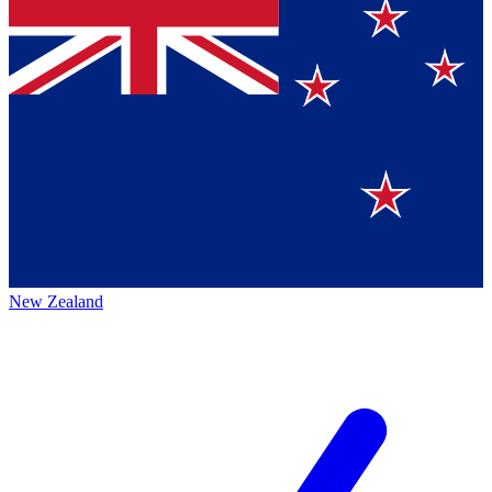
New Zealand