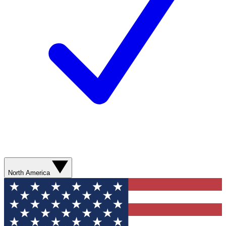
North America