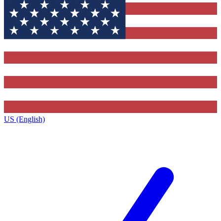
US (English)