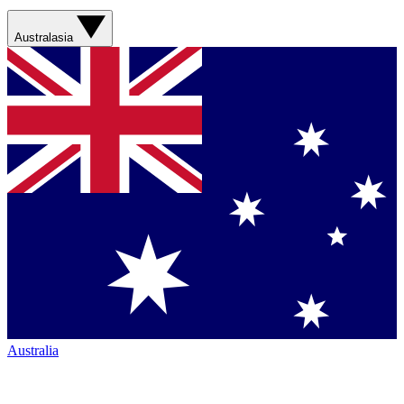
Australasia
Australia