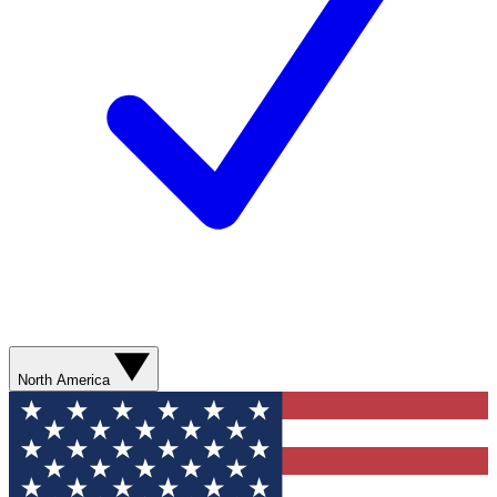
North America