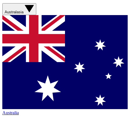
Australasia
Australia