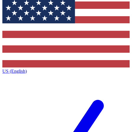
US (English)