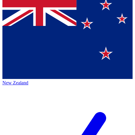
New Zealand