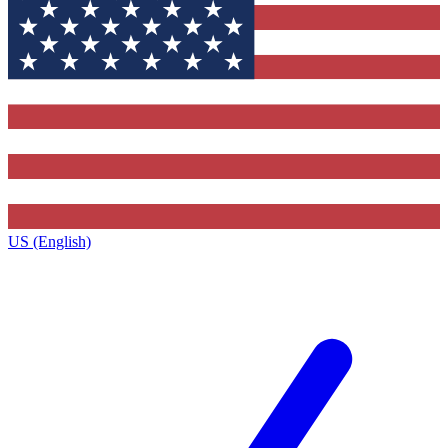
US (English)