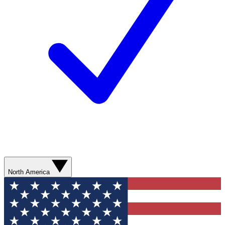
North America