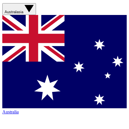
Australasia
Australia