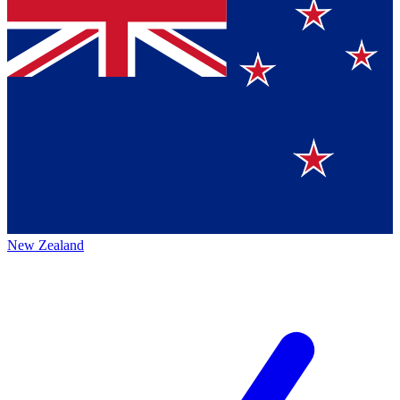
New Zealand