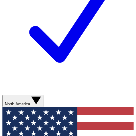
North America