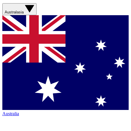
Australasia
Australia