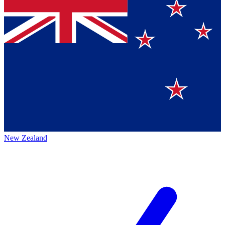
New Zealand