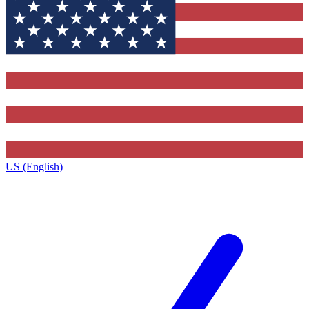
US (English)