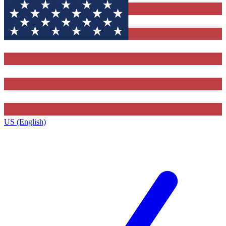
US (English)