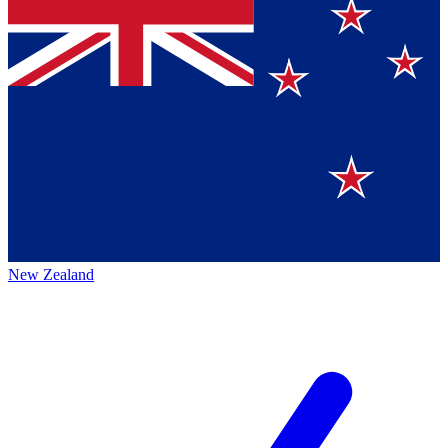
New Zealand