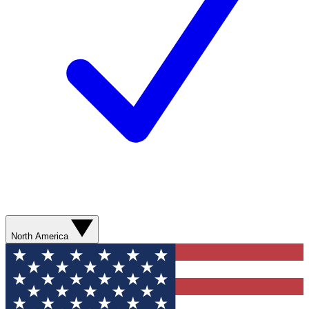
North America