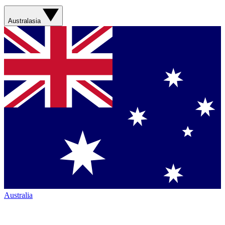
Australasia
Australia