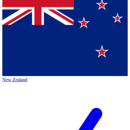
New Zealand