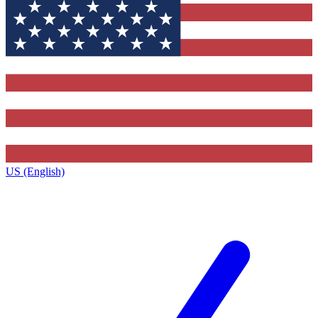
US (English)