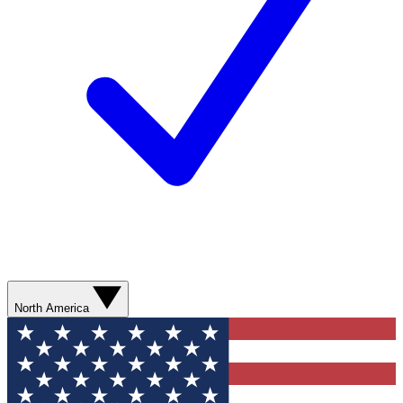
North America