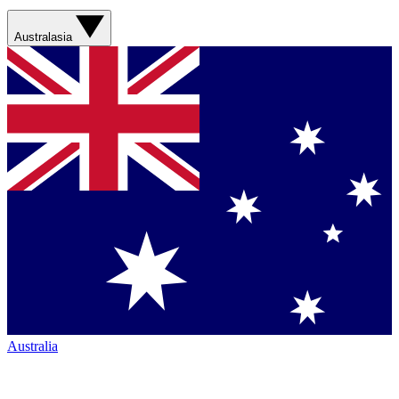
Australasia
Australia