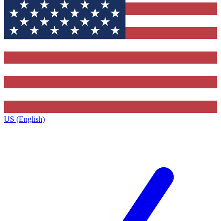
US (English)