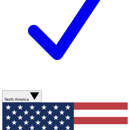
North America