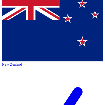
New Zealand