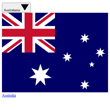
Australasia
Australia