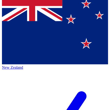
New Zealand