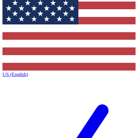
US (English)