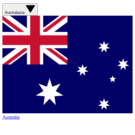
Australasia
Australia