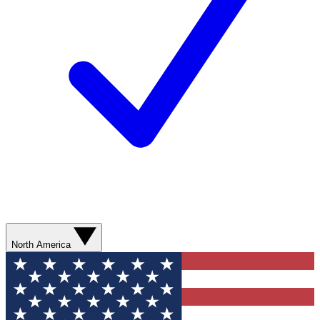
North America