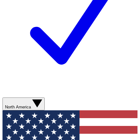
North America