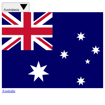
Australasia
Australia