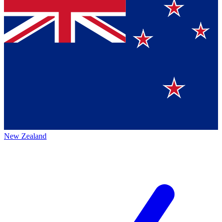
New Zealand