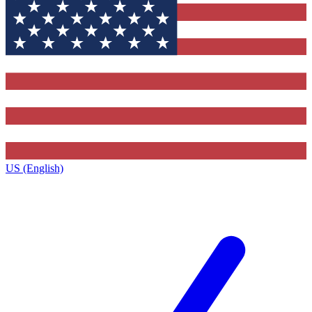
US (English)