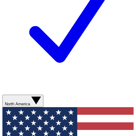
North America