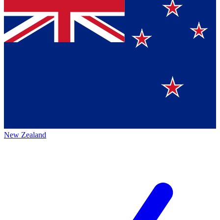
New Zealand