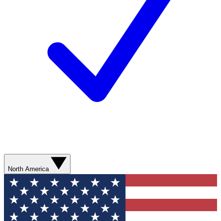
North America