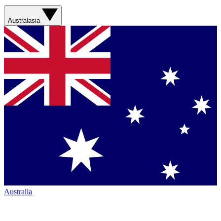
Australasia
Australia