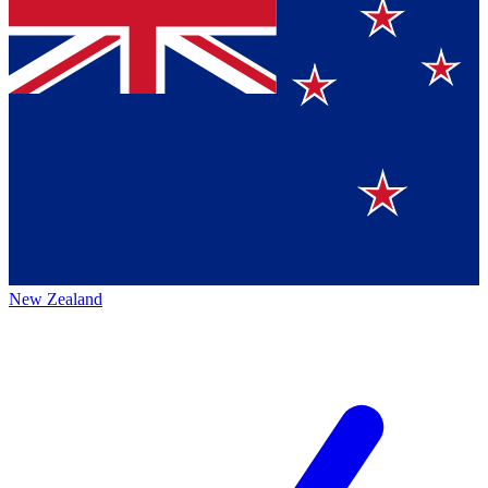
New Zealand