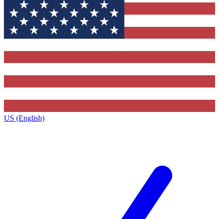
US (English)