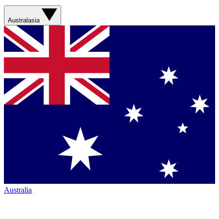
Australasia
Australia