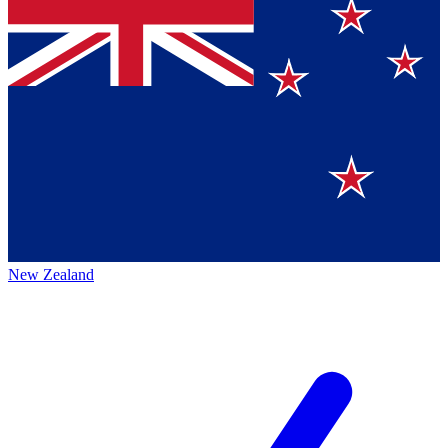
New Zealand