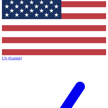
US (English)