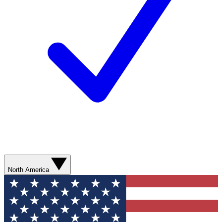
North America