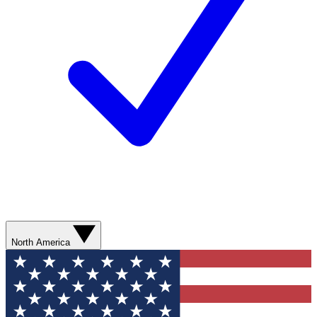
North America