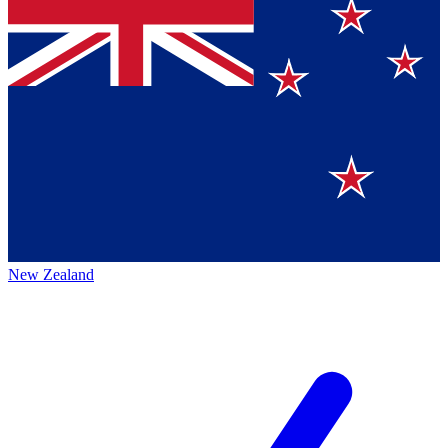
New Zealand