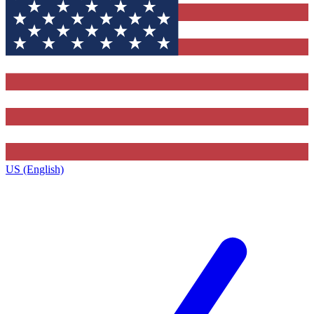
US (English)