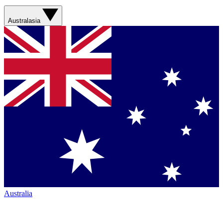
Australasia
Australia