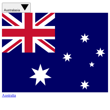
Australasia
Australia