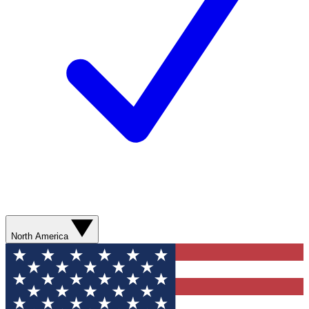
North America