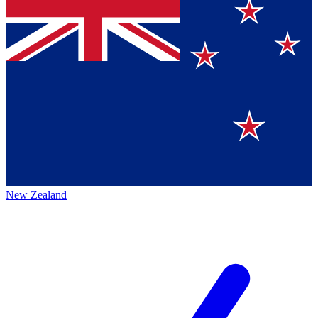
New Zealand