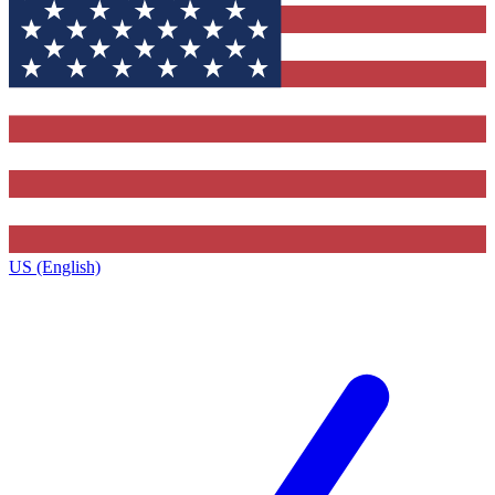
US (English)