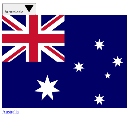
Australasia
Australia