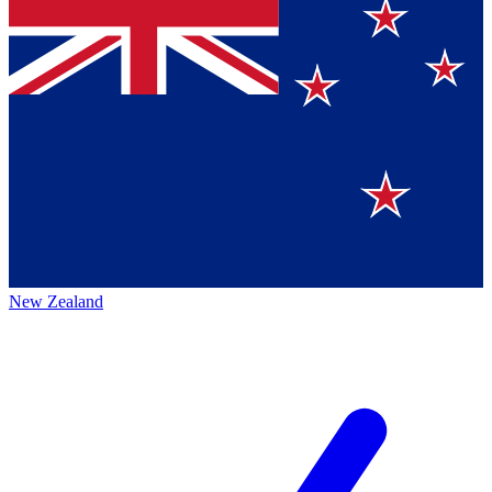
New Zealand