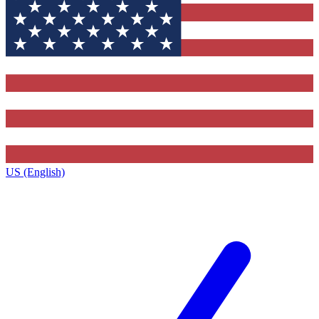
US (English)