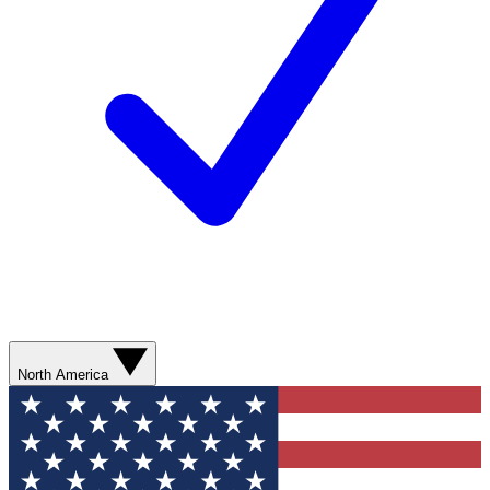
North America