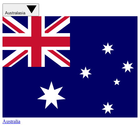
Australasia
Australia