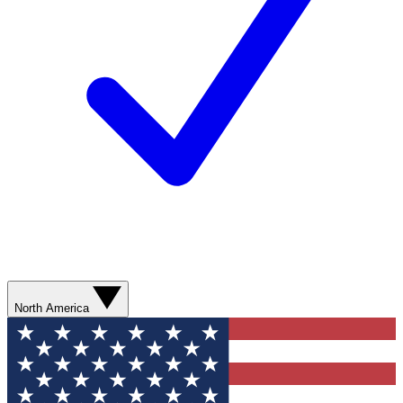
North America