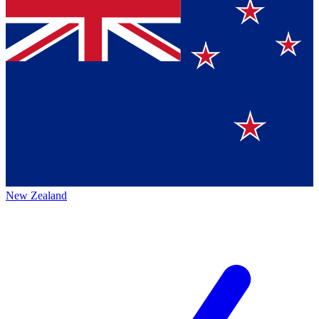
New Zealand