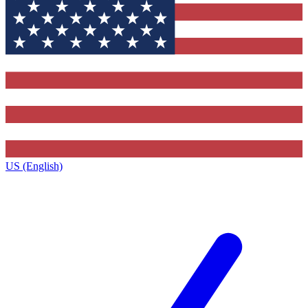
US (English)