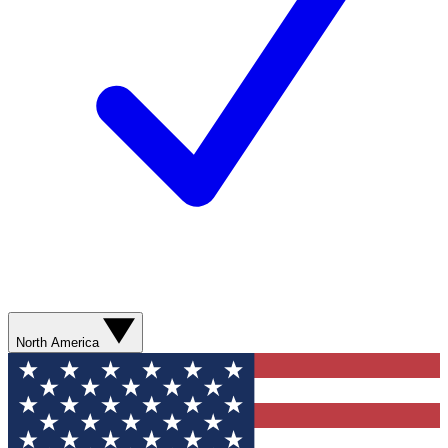
North America