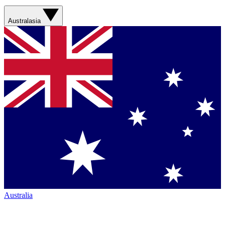
Australasia
Australia