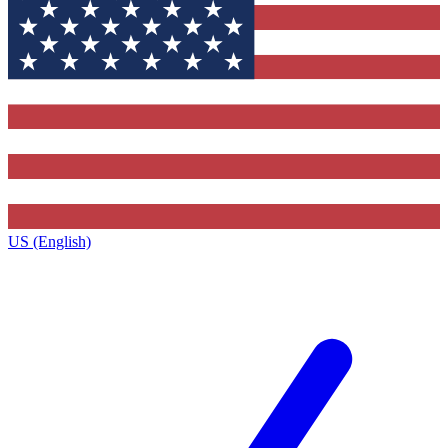
US (English)