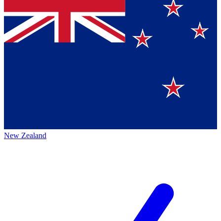
New Zealand