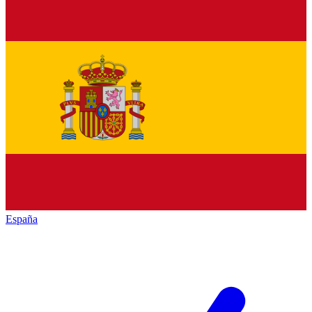
España