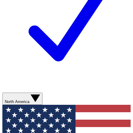
North America