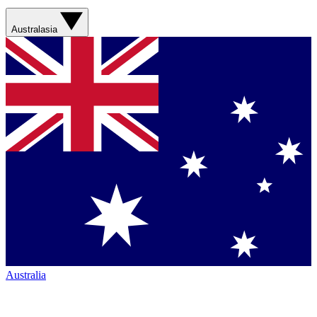
Australasia
Australia