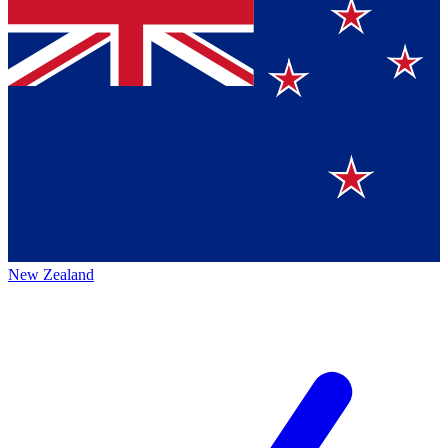
New Zealand