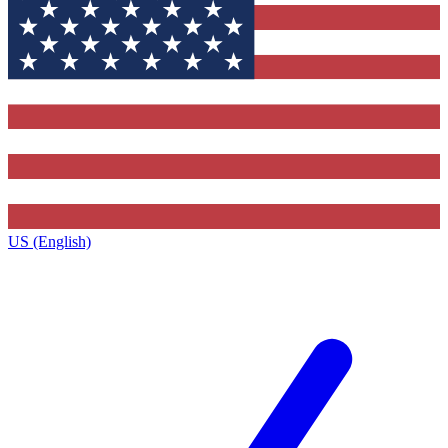
US (English)