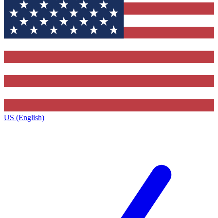
US (English)