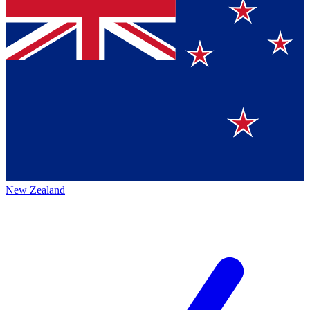
New Zealand