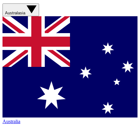
Australasia
Australia