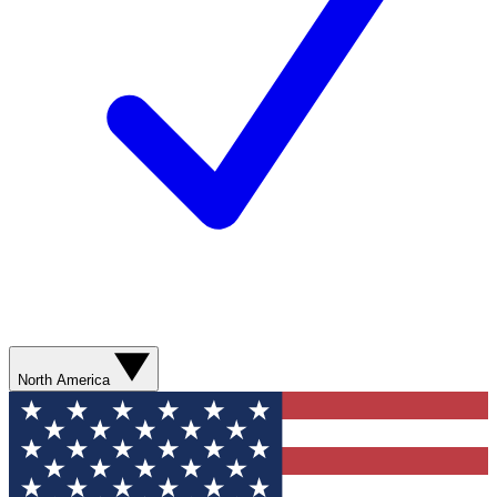
North America