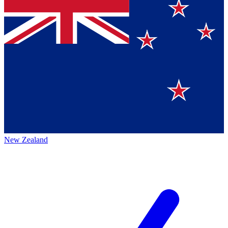
New Zealand