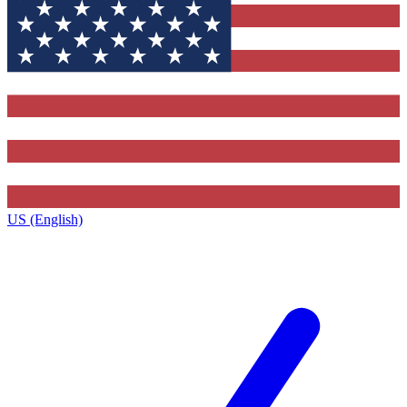
US (English)