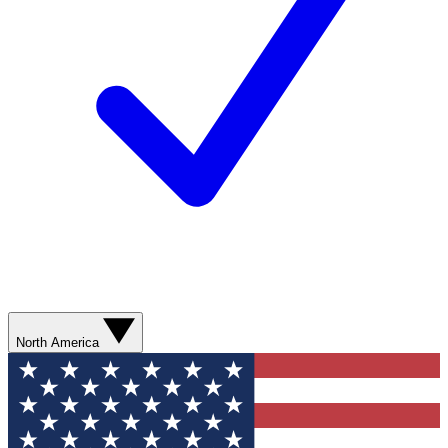
North America