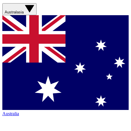
Australasia
Australia