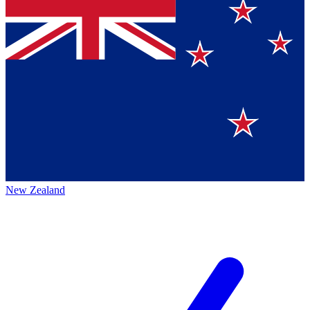
New Zealand