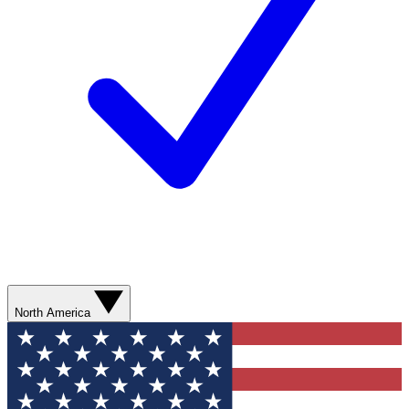
North America