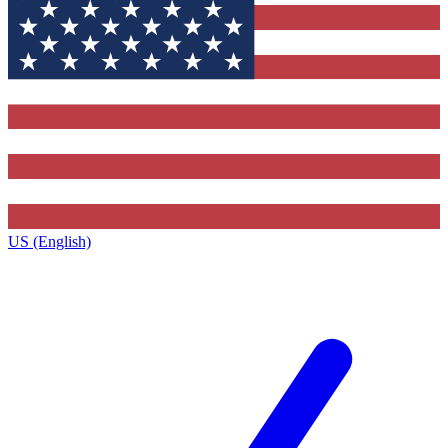
US (English)