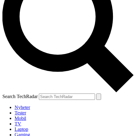
Search TechRadar
Nyheter
Tester
Mobil
TV
Laptop
Gaming