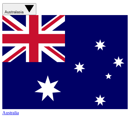
Australasia
Australia