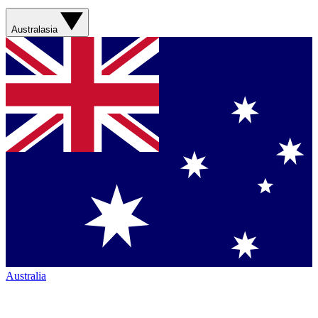
Australasia
Australia