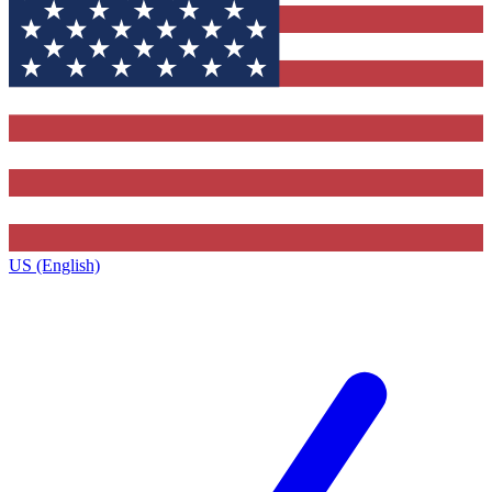
US (English)