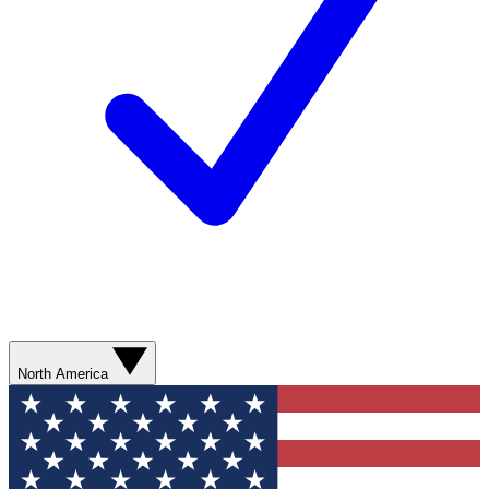
North America