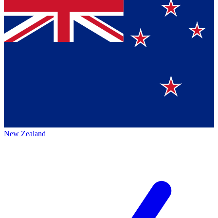
New Zealand