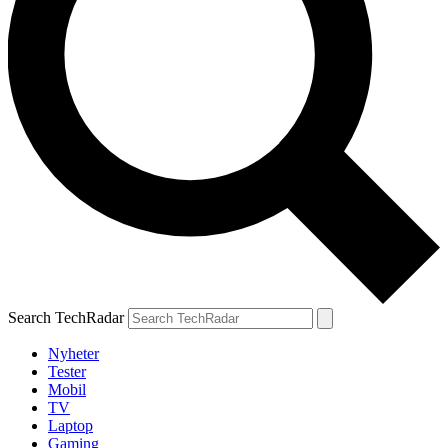
Search TechRadar
Nyheter
Tester
Mobil
TV
Laptop
Gaming