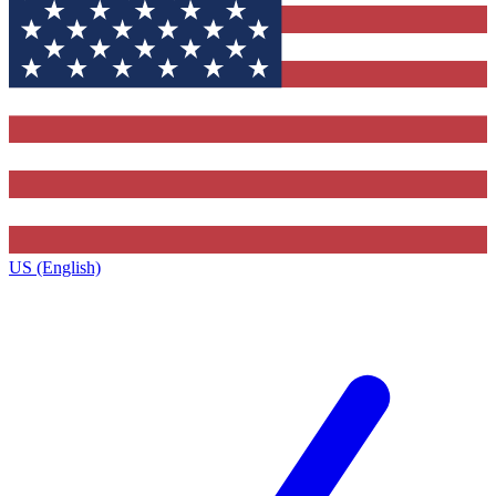
US (English)