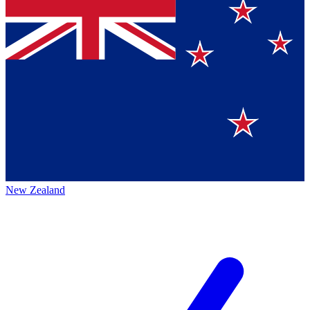
New Zealand