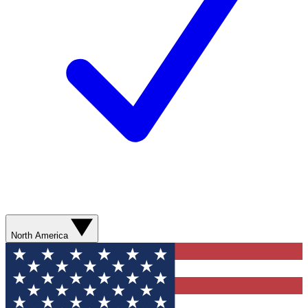
North America