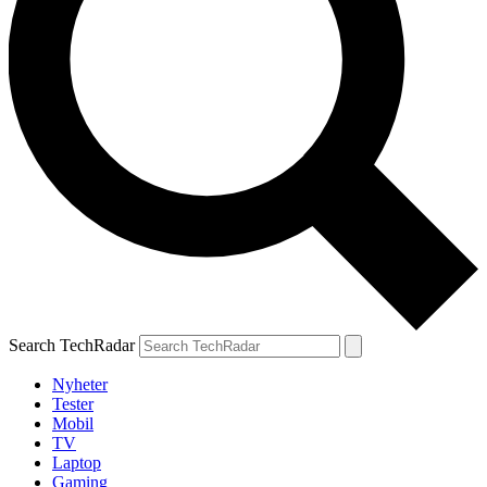
Search TechRadar
Nyheter
Tester
Mobil
TV
Laptop
Gaming