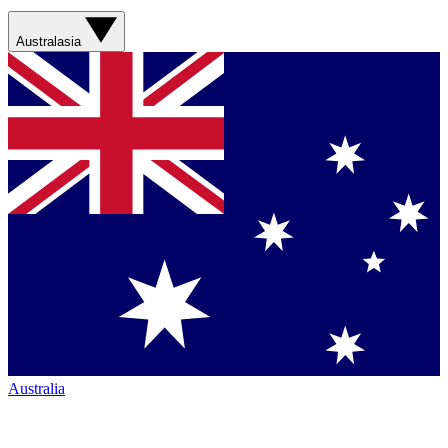
Australasia
Australia