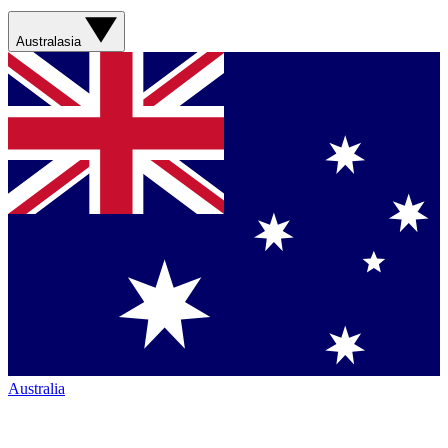
Australasia
Australia