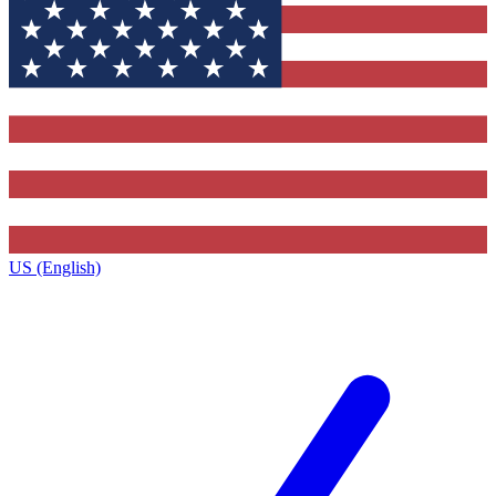
US (English)