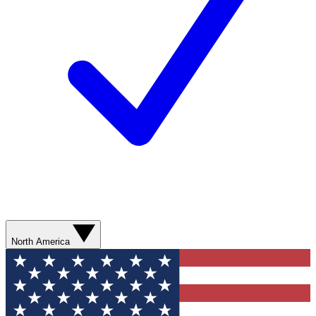
North America