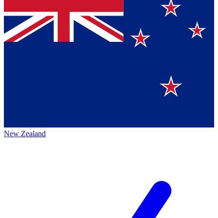
New Zealand