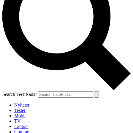
Search TechRadar
Nyheter
Tester
Mobil
TV
Laptop
Gaming