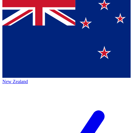
New Zealand