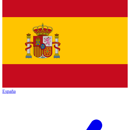
España