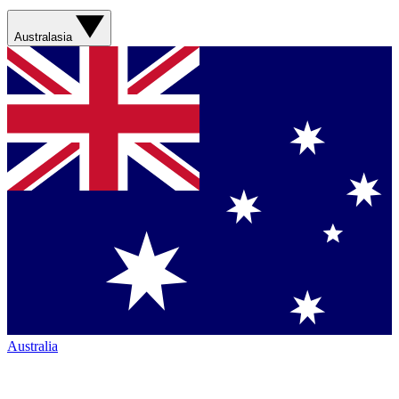
Australasia
Australia