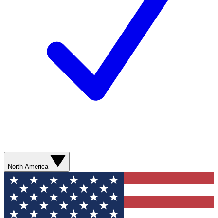
North America