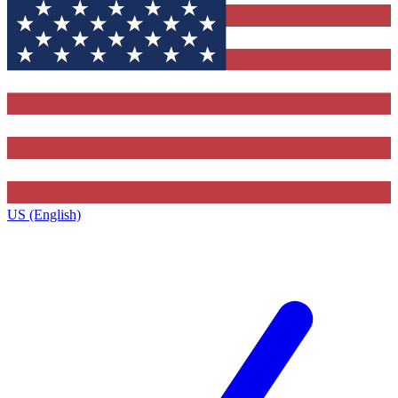
US (English)