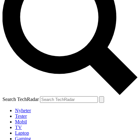
Search TechRadar
Nyheter
Tester
Mobil
TV
Laptop
Gaming