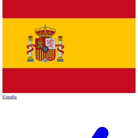
España