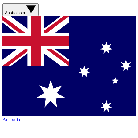
Australasia
Australia