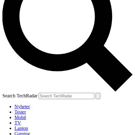
Search TechRadar
Nyheter
Tester
Mobil
TV
Laptop
Gaming