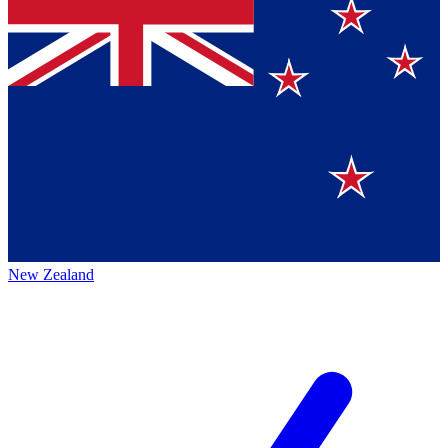
New Zealand