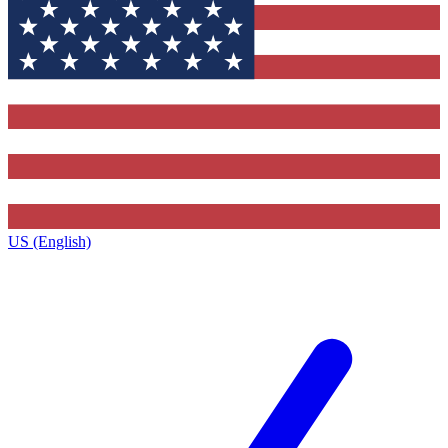
US (English)