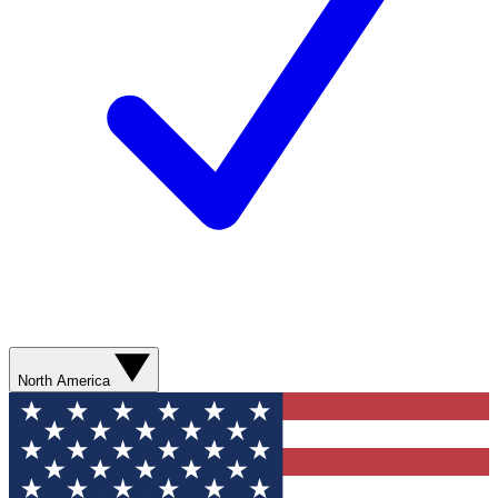
North America