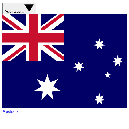
Australasia
Australia