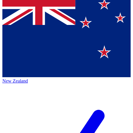
New Zealand