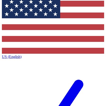
US (English)