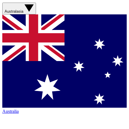
Australasia
Australia