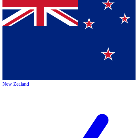
New Zealand