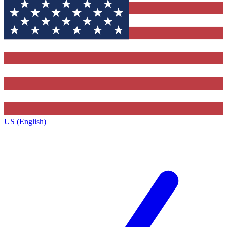
US (English)