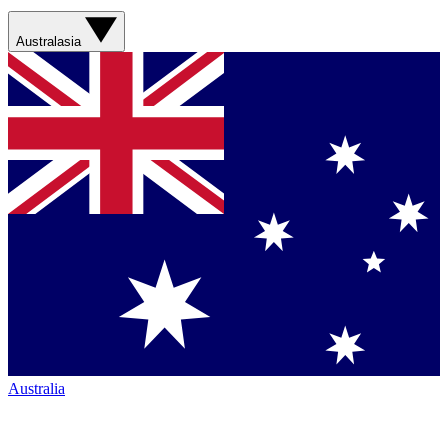
Australasia
Australia