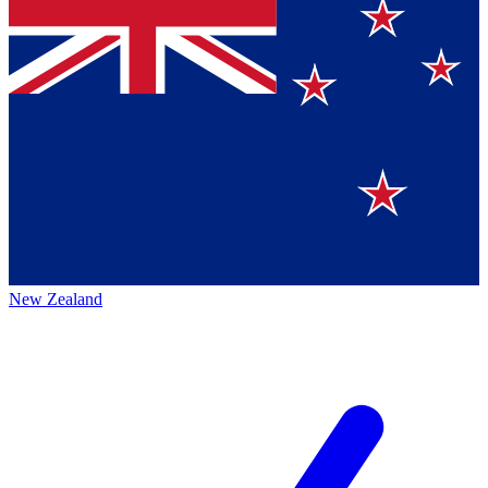
New Zealand