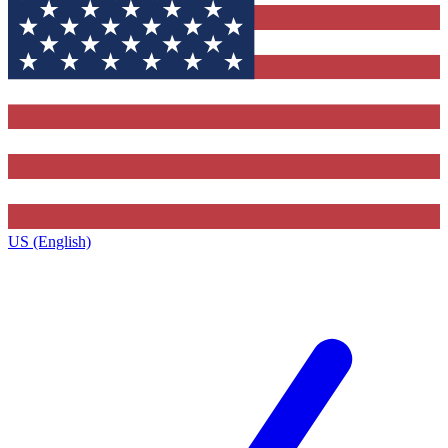
US (English)