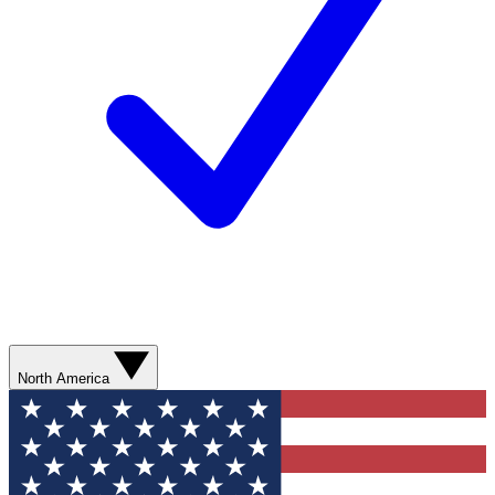
North America