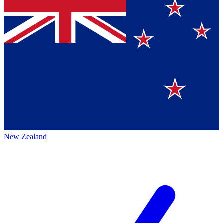
New Zealand