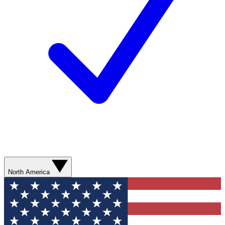
North America