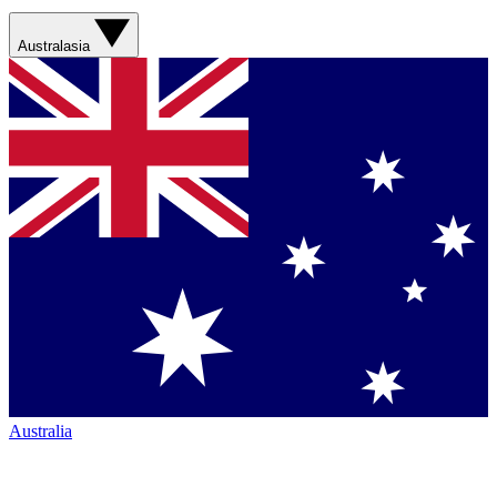
Australasia
Australia