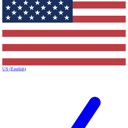
US (English)