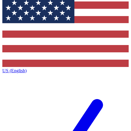
US (English)