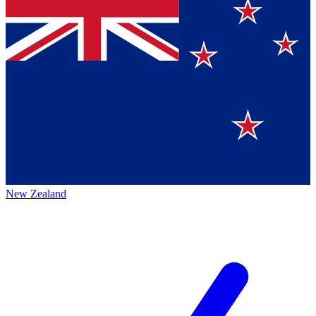
New Zealand