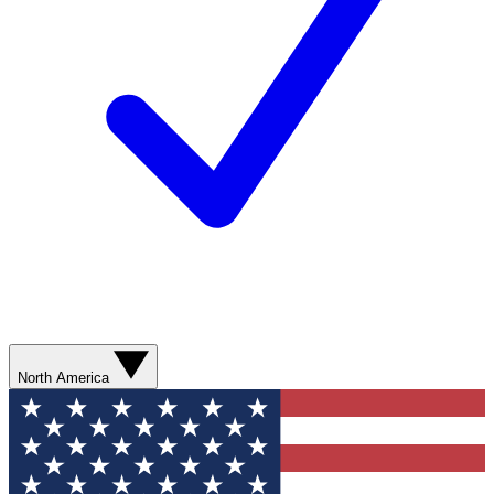
North America