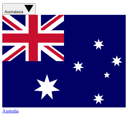
Australasia
Australia